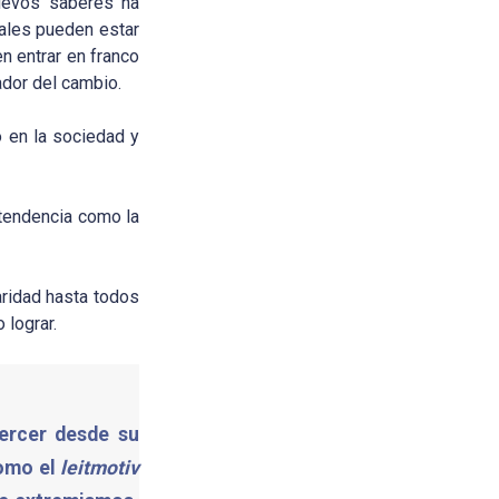
nuevos saberes ha
iales pueden estar
en entrar en franco
ador del cambio.
o en la sociedad y
 tendencia como la
aridad hasta todos
 lograr.
jercer desde su
como el
leitmotiv