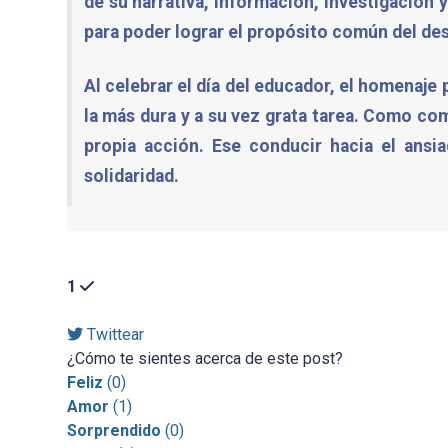
de su narrativa, información, investigación
para poder lograr el propósito común del des
Al celebrar el día del educador, el homenaj
la más dura y a su vez grata tarea. Como c
propia acción. Ese conducir hacia el ans
solidaridad.
1
Twittear
¿Cómo te sientes acerca de este post?
Feliz
(
0
)
Amor
(
1
)
Sorprendido
(
0
)