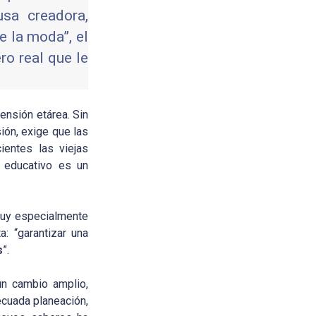
sa creadora,
e la moda”, el
ro real que le
ensión etárea. Sin
ión, exige que las
ientes las viejas
o educativo es un
muy especialmente
: “garantizar una
s
”.
un cambio amplio,
ecuada planeación,