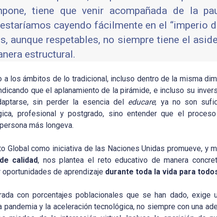
mpone, tiene que venir acompañada de la pau
, estaríamos cayendo fácilmente en el “imperio d
s, aunque respetables, no siempre tiene el aside
nera estructural.
 a los ámbitos de lo tradicional, incluso dentro de la misma dim
dicando que el aplanamiento de la pirámide, e incluso su invers
aptarse, sin perder la esencia del
educare
; ya no son sufic
lógica, profesional y postgrado, sino entender que el proces
a persona más longeva.
to Global como iniciativa de las Naciones Unidas promueve, y 
de calidad
, nos plantea el reto educativo de manera concreta
er oportunidades de aprendizaje
durante toda la vida para todo
rada con porcentajes poblacionales que se han dado, exige 
 pandemia y la aceleración tecnológica, no siempre con una ad