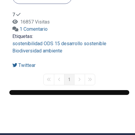
7
16857 Visitas
1 Comentario
Etiquetas:
sostenibilidad
ODS 15
desarrollo sostenible
Biodiversidad
ambiente
Twittear
1
First Page
Previous Page
Next Page
Last Page