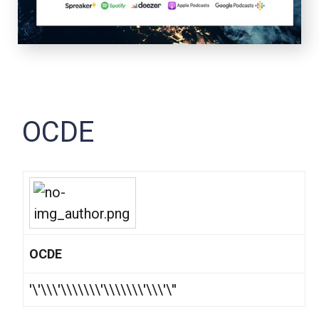
OCDE
OCDE
'\'\\\'\\\\\\\'\\\\\\\'\\\'\''