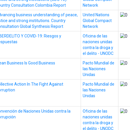
untry Consultation Colombia Report
Network
vancing business understanding of peace,
United Nations
stice and strong institutions. Country
Global Compact
nsultation Global Synthesis Report
Network
BERDELITO Y COVID-19: Riesgos y
Oficina de las
espuestas
naciones unidas
contra la droga y
el delito - UNODC
ean Business Is Good Business
Pacto Mundial de
las Naciones
Unidas
llective Action In The Fight Against
Pacto Mundial de
rruption
las Naciones
Unidas
nvención de Naciones Unidas contra la
Oficina de las
rrupción
naciones unidas
contra la droga y
el delito - UNODC