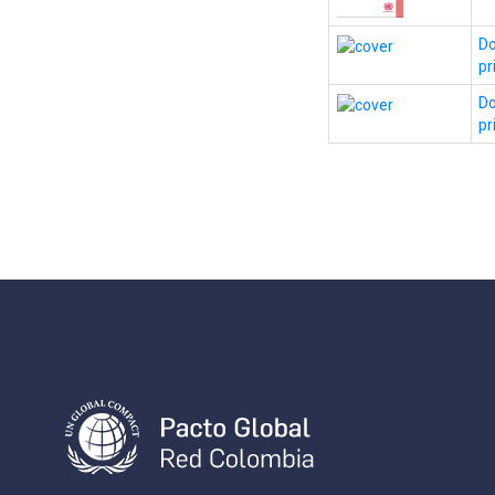
Do
pr
Do
pr