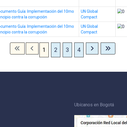
cumento Guía: Implementación del 10mo
UN Global
incipio contra la corrupción
Compact
cumento Guía: Implementación del 10mo
UN Global
incipio contra la corrupción
Compact
1
2
3
4
Ubícanos en Bogotá