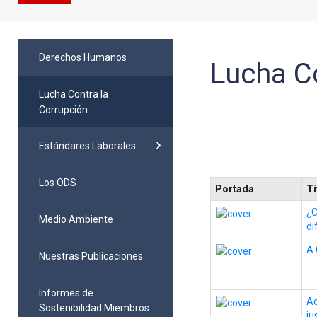
Derechos Humanos
Lucha Co
Lucha Contra la
Corrupción
Estándares Laborales
Los ODS
Portada
Tí
¿C
Medio Ambiente
di
A 
Nuestras Publicaciones
Informes de
Ad
Sostenibilidad Miembros
ju