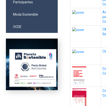
Participantes
Co
Ad
Moda Sostenible
ju
Co
OCDE
CI
R
Cl
Co
Co
Co
Co