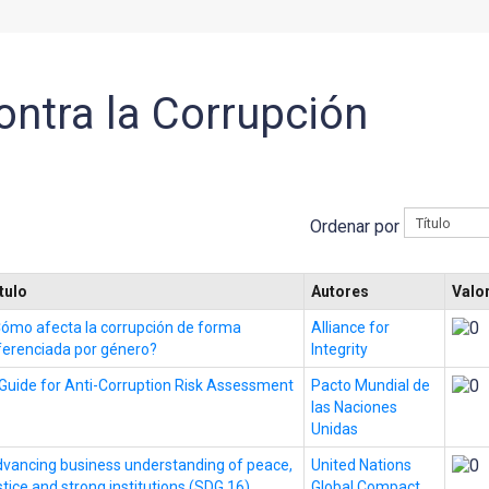
ntra la Corrupción
Ordenar por
tulo
Autores
Valo
ómo afecta la corrupción de forma
Alliance for
ferenciada por género?
Integrity
Guide for Anti-Corruption Risk Assessment
Pacto Mundial de
las Naciones
Unidas
vancing business understanding of peace,
United Nations
stice and strong institutions (SDG 16).
Global Compact