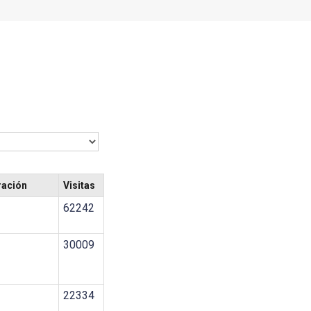
ración
Visitas
62242
30009
22334