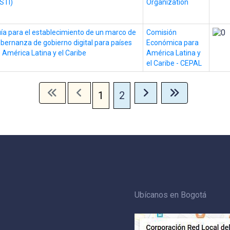
STI)
Organization
ía para el establecimiento de un marco de
Comisión
bernanza de gobierno digital para países
Económica para
 América Latina y el Caribe
América Latina y
el Caribe - CEPAL
1
2
Ubícanos en Bogotá