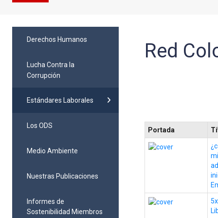
Derechos Humanos
Red Colo
Lucha Contra la
Corrupción
Estándares Laborales
Los ODS
Portada
Tí
¿c
Medio Ambiente
mi
ad
in
Nuestras Publicaciones
Em
5x
Informes de
Li
Sostenibilidad Miembros