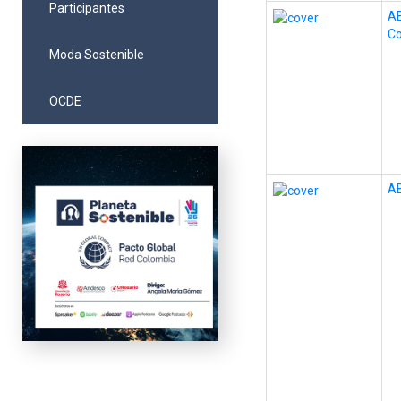
Participantes
AB
C
Moda Sostenible
OCDE
AB