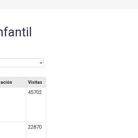
fantil
ración
Visitas
45702
22870