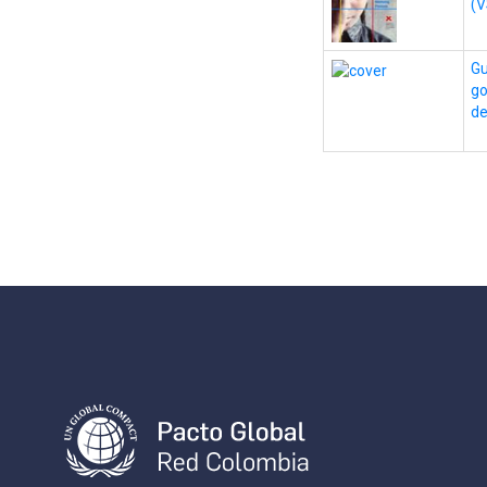
(V
Gu
go
de