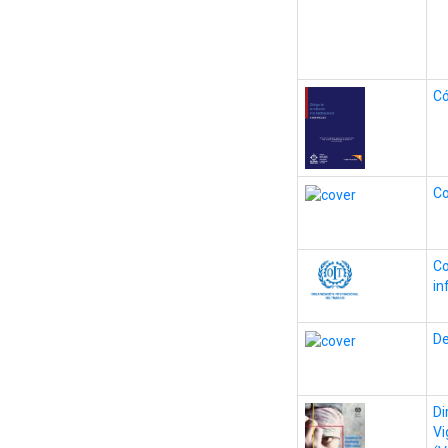
Có
Co
Co
in
De
Di
Vi