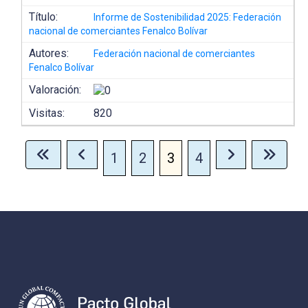
Título:
Informe de Sostenibilidad 2025: Federación
nacional de comerciantes Fenalco Bolívar
Autores:
Federación nacional de comerciantes
Fenalco Bolívar
Valoración:
Visitas:
820
1
2
3
4