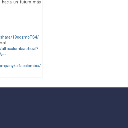
a hacia un futuro más
m/share/19eqzmoTS4/
cial
alfacolombiaoficial?
A==
company/alfacolombia/