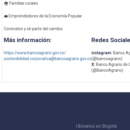
🏘️ Familias rurales
💼 Emprendedores de la Economía Popular
Conócelos y sé parte del cambio.
Más información:
Redes Sociale
https://www.bancoagrario.gov.co/
I
nstagram:
Banco Ag
sostenibilidad.corporativa@bancoagrario.gov.co
(@bancoagrario)
X:
Banco Agrario de 
(@BancoAgrario)
Ubícanos en Bogotá