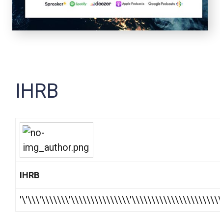
IHRB
IHRB
'\'\\\'\\\\\\\'\\\\\\\\\\\\\\\'\\\\\\\\\\\\\\\\\\\\\