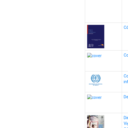
Có
Co
Co
in
De
Di
Vi