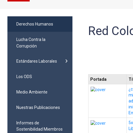
Derechos Humanos
Red Colo
Lucha Contra la
Corrupción
Estándares Laborales
Los ODS
Portada
Tí
¿c
Medio Ambiente
mi
ad
in
Nuestras Publicaciones
Em
5x
Informes de
Li
Sostenibilidad Miembros