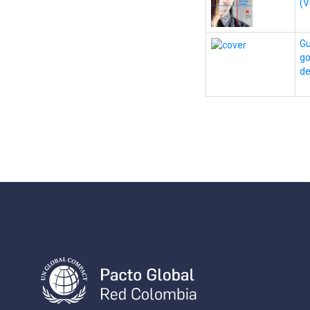
(V
Gu
go
de