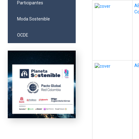
Participantes
AB
C
Moda Sostenible
OCDE
AB