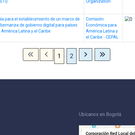
STI)
Organization
ía para el establecimiento de un marco de
Comisión
bernanza de gobierno digital para países
Económica para
 América Latina y el Caribe
América Latina y
el Caribe - CEPAL
1
2
Ubícanos en Bogotá