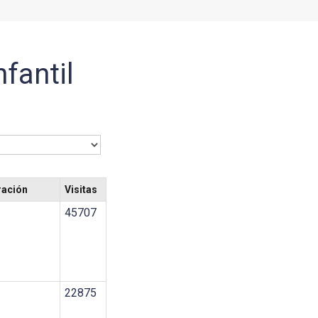
fantil
ración
Visitas
45707
22875