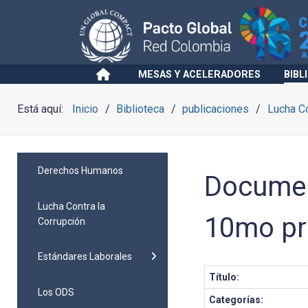
MESAS Y ACELERADORES
BIBL
Está aquí:
Inicio
Biblioteca
publicaciones
Lucha Co
Derechos Humanos
Documen
Lucha Contra la
10mo pri
Corrupción
Estándares Laborales
Título:
Los ODS
Categorías: