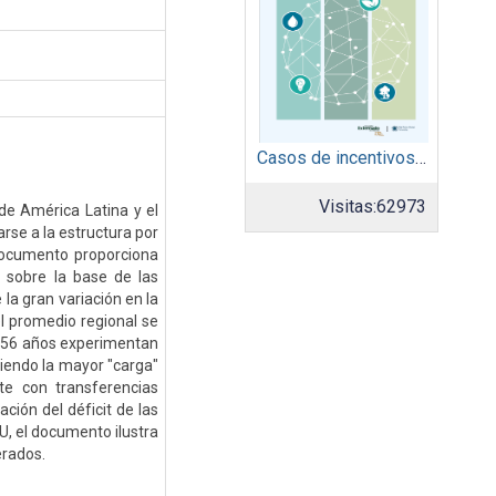
Casos de incentivos sociales y de mercadeo
Visitas:
62973
 de América Latina y el
rse a la estructura por
documento proporciona
a sobre la base de las
la gran variación en la
 el promedio regional se
e 56 años experimentan
siendo la mayor "carga"
te con transferencias
ación del déficit de las
U, el documento ilustra
erados.