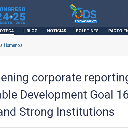
IOTECA
BLOG
NOTICIAS
BOLETINES
PACTO E
os Humanos
ening corporate reportin
able Development Goal 16
and Strong Institutions