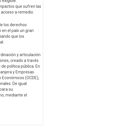
 exigible.
impactos que sufren las
el acceso a remedio.
de los derechos
en el país un gran
ciando que los
al.
inación y articulación
iones, creado a través
de política pública. En
tranjera y Empresas
llo Económicos (OCDE),
nales. De igual
 para su
smo, mediante el