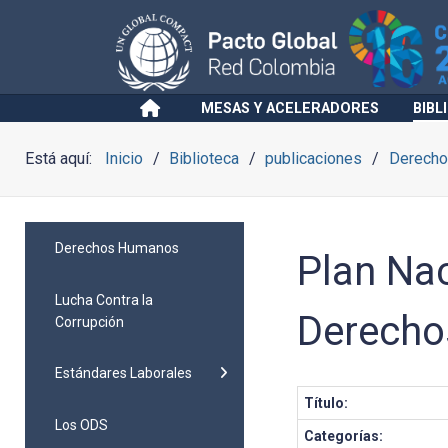
MESAS Y ACELERADORES
BIBL
Está aquí:
Inicio
Biblioteca
publicaciones
Derech
Derechos Humanos
Plan Na
Lucha Contra la
Derech
Corrupción
Estándares Laborales
Título:
Los ODS
Categorías: