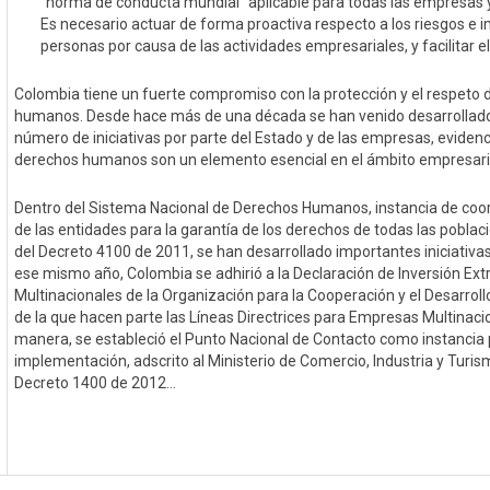
“norma de conducta mundial” aplicable para todas las empresas y
Es necesario actuar de forma proactiva respecto a los riesgos e 
personas por causa de las actividades empresariales, y facilitar 
Colombia tiene un fuerte compromiso con la protección y el respeto 
humanos. Desde hace más de una década se han venido desarrollado 
número de iniciativas por parte del Estado y de las empresas, eviden
derechos humanos son un elemento esencial en el ámbito empresari
Dentro del Sistema Nacional de Derechos Humanos, instancia de coord
de las entidades para la garantía de los derechos de todas las poblac
del Decreto 4100 de 2011, se han desarrollado importantes iniciativas 
ese mismo año, Colombia se adhirió a la Declaración de Inversión Ex
Multinacionales de la Organización para la Cooperación y el Desarro
de la que hacen parte las Líneas Directrices para Empresas Multinacio
manera, se estableció el Punto Nacional de Contacto como instancia
implementación, adscrito al Ministerio de Comercio, Industria y Turi
Decreto 1400 de 2012...