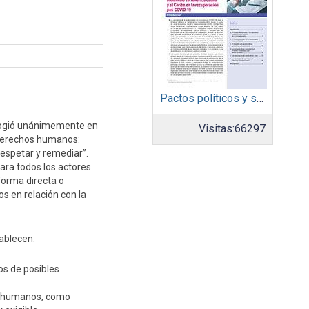
Pactos políticos y sociales para la igualdad y el desarrollo sostenible en América Latina y el Caribe en la recuperación pos COVID-19
cogió unánimemente en
Visitas:
66297
 derechos humanos:
respetar y remediar”.
para todos los actores
 forma directa o
os en relación con la
tablecen:
os de posibles
os humanos, como